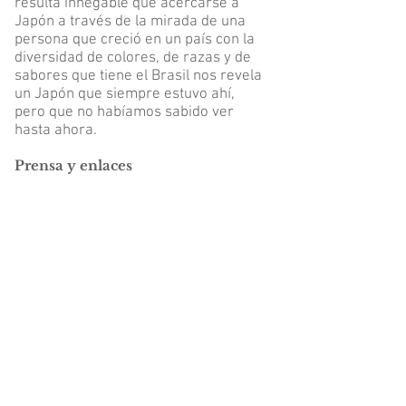
resulta innegable que acercarse a
Japón a través de la mirada de una
persona que creció en un país con la
diversidad de colores, de razas y de
sabores que tiene el Brasil nos revela
un Japón que siempre estuvo ahí,
pero que no habíamos sabido ver
hasta ahora.​​
Prensa y enlaces
Una cara alternativa del Japón que
conocemos
|
Cuartoscuro
Nippon América: Taeko Nomiya, Marcio
Takeda, and Luis Okamoto
(English
version) | Talking Pictures
Nippon América: Taeko Nomiya, Marcio
Takeda, and Luis Okamoto
(Versión en
español) | Talking Pictures
Tres miradas latinoamericanas en Japón
|
Cuartoscuro
Tres miradas latinoamericanas en Japón
|
Cuartoscuro
Japón no es indescifrable
| Cuartoscuro​