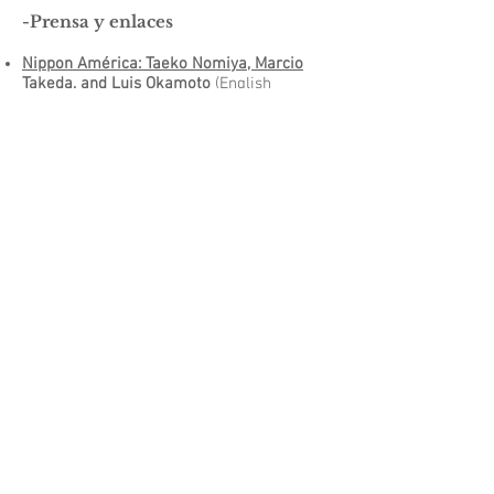
-Prensa y enlaces
Nippon América: Taeko Nomiya, Marcio
Takeda, and Luis Okamoto
(English
version) | Talking Pictures
Nippon América: Taeko Nomiya, Marcio
Takeda, and Luis Okamoto
(Versión en
español) | Talking Pictures
Tres miradas latinoamericanas en Japón
|
Cuartoscuro
La mirada de una mexico-japonesa en
Barranquilla
| Cuartoscuro
Taeko Nomiya abre una ventana a Tokio
|
Cuartoscuro
La doble mirada de Taeko Nomiya
| Think
Tank New Media
50 fotógrafas para conocer América
Latina
| Distintas Latitudes
Tres miradas latinoamericanas en Japón
|
Cuartoscuro
Japón no es indescifrable
| Cuartoscuro
Taeko Nomiya en MAIA Contemporary
Inauguración de Nippon America en el
Carnaval de las Artes