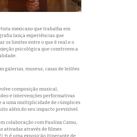
rtista mexicano que trabalha em
ografia lança experiências que
 os limites entre o que é real e o
rojeção psicológica que constroem a
alidade.
 galerias, museus, casas de leilões
volve composição musical,
vídeo e intervenções performativas
e a uma multiplicidade de cúmplices
uito além do seu impacto previsível.
em colaboração com Paulina Camu,
s ativadas através de filmes
カ é uma exposição itinerante de